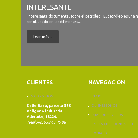
INTERESANTE
Interesante documental sobre el petróleo. El petróleo es una
ser utilizado en las diferentes…
Leer más...
CLIENTES
NAVEGACION
INICIAR SESION
INICIO
Calle Baza, parcela 328
QUIENES SOMOS
Poligono industrial
ESTACION Y PRECIOS
Albolote, 18220.
Telefono: 958 43 45 98
CALIDAD DEL COMBUSTIBLE
CONTACTO