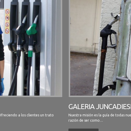
GALERIA JUNCADIES
freciendo a los clientes un trato
Nuestra misión es la guía de todas nue
razón de ser como…