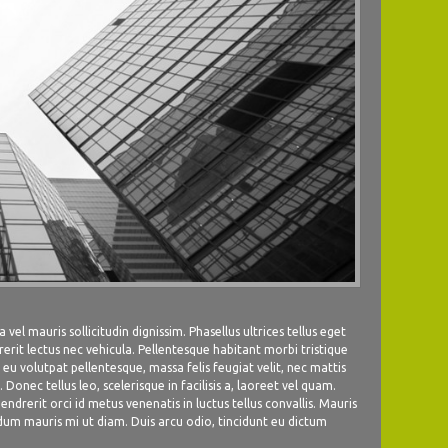
vel mauris sollicitudin dignissim. Phasellus ultrices tellus eget
rerit lectus nec vehicula. Pellentesque habitant morbi tristique
 eu volutpat pellentesque, massa felis feugiat velit, nec mattis
. Donec tellus leo, scelerisque in facilisis a, laoreet vel quam.
hendrerit orci id metus venenatis in luctus tellus convallis. Mauris
endum mauris mi ut diam. Duis arcu odio, tincidunt eu dictum