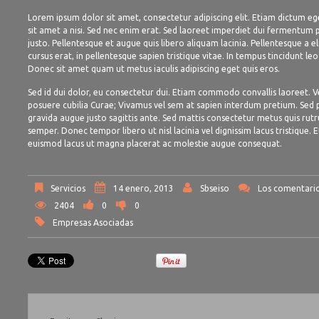
Lorem ipsum dolor sit amet, consectetur adipiscing elit. Etiam dictum e
sit amet a nisi. Sed nec enim erat. Sed laoreet imperdiet dui fermentum p
justo. Pellentesque et augue quis libero aliquam lacinia. Pellentesque a eli
cursus erat, in pellentesque sapien tristique vitae. In tempus tincidunt l
Donec sit amet quam ut metus iaculis adipiscing eget quis eros.
Sed id dui dolor, eu consectetur dui. Etiam commodo convallis laoreet. Ve
posuere cubilia Curae; Vivamus vel sem at sapien interdum pretium. Sed por
gravida augue justo sagittis ante. Sed mattis consectetur metus quis rutru
semper. Donec tempor libero ut nisl lacinia vel dignissim lacus tristique.
euismod lacus ut magna placerat ac molestie augue consequat.
Servicios
14 enero, 2013
Sbseiso
Los comentario
2404
0
0
Empresas Asociadas