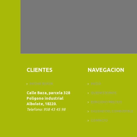
CLIENTES
NAVEGACION
INICIAR SESION
INICIO
Calle Baza, parcela 328
QUIENES SOMOS
Poligono industrial
ESTACION Y PRECIOS
Albolote, 18220.
Telefono: 958 43 45 98
CALIDAD DEL COMBUSTIBLE
CONTACTO