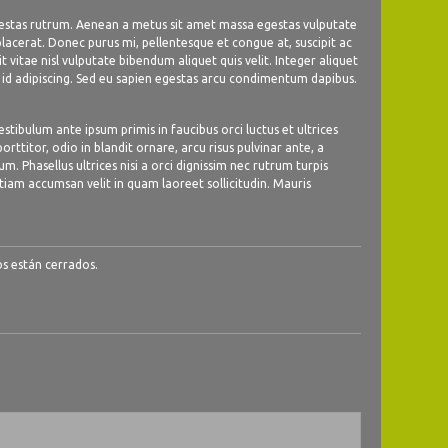
gestas rutrum. Aenean a metus sit amet massa egestas vulputate
lacerat. Donec purus mi, pellentesque et congue at, suscipit ac
t vitae nisl vulputate bibendum aliquet quis velit. Integer aliquet
eo id adipiscing. Sed eu sapien egestas arcu condimentum dapibus.
stibulum ante ipsum primis in faucibus orci luctus et ultrices
ttitor, odio in blandit ornare, arcu risus pulvinar ante, a
m. Phasellus ultrices nisi a orci dignissim nec rutrum turpis
 Etiam accumsan velit in quam laoreet sollicitudin. Mauris
s están cerrados.